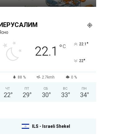
ИЕРУСАЛИМ
Ясно
°
22.1
°
C
22.1
°
22
88 %
2.7kmh
0 %
ЧТ
ПТ
СБ
ВС
ПН
22
°
29
°
30
°
33
°
34
°
ILS - Israeli Shekel