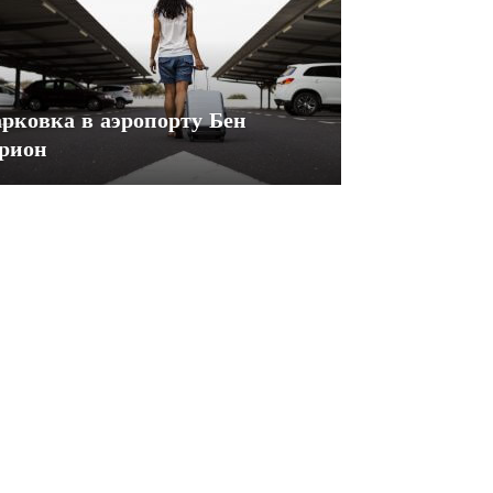
рковка в аэропорту Бен
рион