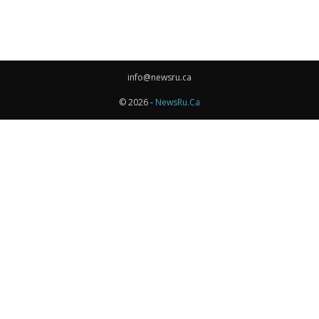
info@newsru.ca
© 2026 -
NewsRu.Ca